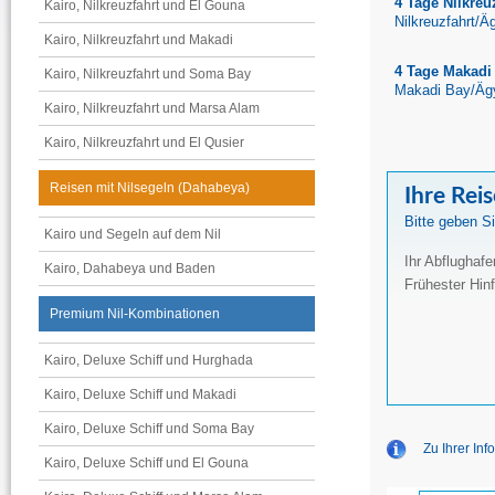
4 Tage Nilkreu
Kairo, Nilkreuzfahrt und El Gouna
Nilkreuzfahrt/Ä
Kairo, Nilkreuzfahrt und Makadi
4 Tage Makadi 
Kairo, Nilkreuzfahrt und Soma Bay
Makadi Bay/Äg
Kairo, Nilkreuzfahrt und Marsa Alam
Kairo, Nilkreuzfahrt und El Qusier
Reisen mit Nilsegeln (Dahabeya)
Ihre Rei
Bitte geben Si
Kairo und Segeln auf dem Nil
Ihr Abflughafe
Kairo, Dahabeya und Baden
Frühester Hinf
Premium Nil-Kombinationen
Kairo, Deluxe Schiff und Hurghada
Kairo, Deluxe Schiff und Makadi
Kairo, Deluxe Schiff und Soma Bay
Zu Ihrer In
Kairo, Deluxe Schiff und El Gouna