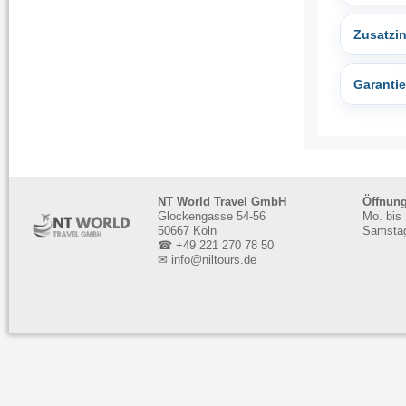
NT World Travel GmbH
Öffnung
Glockengasse 54-56
Mo. bis 
50667 Köln
Samstag
☎ +49 221 270 78 50
✉ info@niltours.de